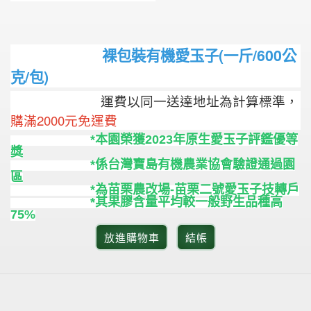
裸包裝有機愛玉子(一斤/600公
克/包)
運費以同一送達地址為計算標準，
購滿2000元免運費
*本園榮獲2023年原生愛玉子評鑑優等
獎
*係台灣寶島有機農業協會驗證通過園
區
*為苗栗農改場-苗栗二號愛玉子技轉戶
*其果膠含量平均較一般野生品種高
75%